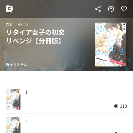
恋愛
103
リタイア女子の初恋
リベンジ【分冊版】
梶ヶ谷ミチル
1
110
2