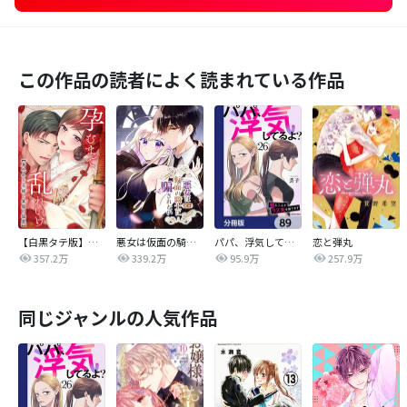
この作品の読者によく読まれている作品
【白黒タテ版】孕むまで乱れいけ～身代わり花嫁と軍服の猛愛
悪女は仮面の騎士に騙されない
パパ、浮気してるよ？娘と二人でクズ夫を捨てます【分冊版】
恋と弾丸
357.2万
339.2万
95.9万
257.9万
同じジャンルの人気作品