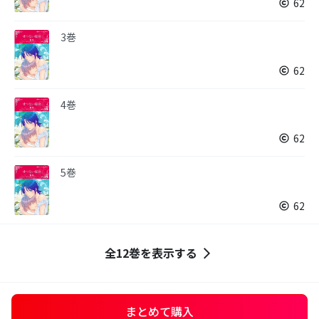
62
3巻
62
4巻
62
5巻
62
全12巻を表示する
まとめて購入