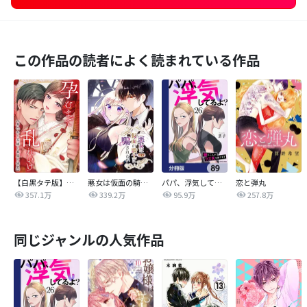
この作品の読者によく読まれている作品
【白黒タテ版】孕むまで乱れいけ～身代わり花嫁と軍服の猛愛
悪女は仮面の騎士に騙されない
パパ、浮気してるよ？娘と二人でクズ夫を捨てます【分冊版】
恋と弾丸
357.1万
339.2万
95.9万
257.8万
同じジャンルの人気作品