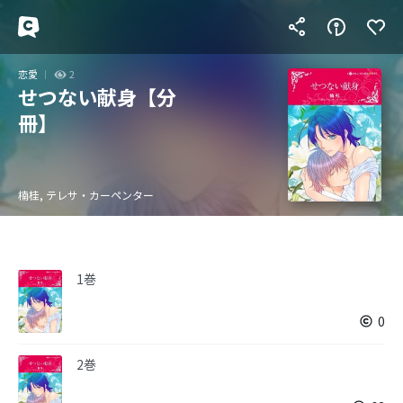
恋愛
2
せつない献身【分
冊】
楠桂, テレサ・カーペンター
1巻
0
2巻