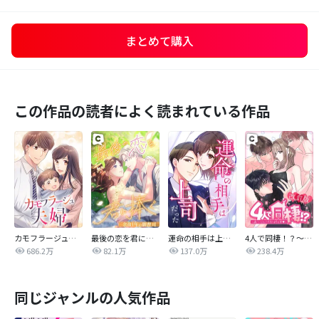
まとめて購入
この作品の読者によく読まれている作品
カモフラージュ夫婦
最後の恋を君に捧ぐ～余命1年の御曹司～
運命の相手は上司だった
4人で同棲！？～逆ハーレムハウスへようこそ♥～【改訂版】
686.2万
82.1万
137.0万
238.4万
同じジャンルの人気作品