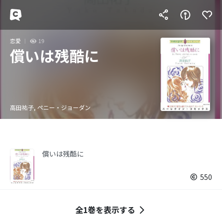
恋愛
19
償いは残酷に
高田祐子, ペニー・ジョーダン
償いは残酷に
550
全1巻を表示する