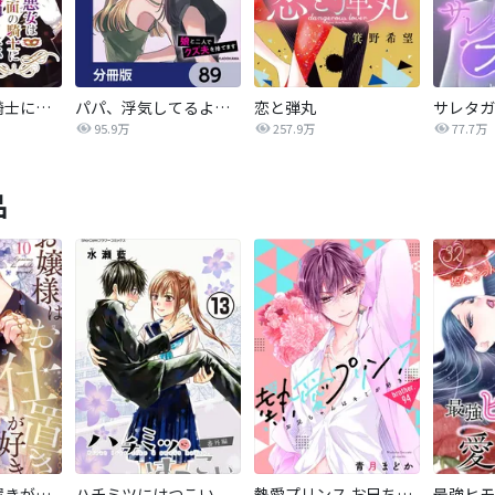
悪女は仮面の騎士に騙されない
パパ、浮気してるよ？娘と二人でクズ夫を捨てます【分冊版】
恋と弾丸
95.9万
257.9万
77.7万
品
お嬢様はお仕置きが好き
ハチミツにはつこい
熱愛プリンス お兄ちゃんはキミが好き