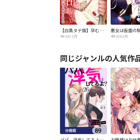
【白黒タテ版】孕むまで乱れいけ～身代わり花嫁と軍服の猛愛
357.3万
339.3万
同じジャンルの人気作
パパ、浮気してるよ？娘と二人でクズ夫を捨てます【分冊版】