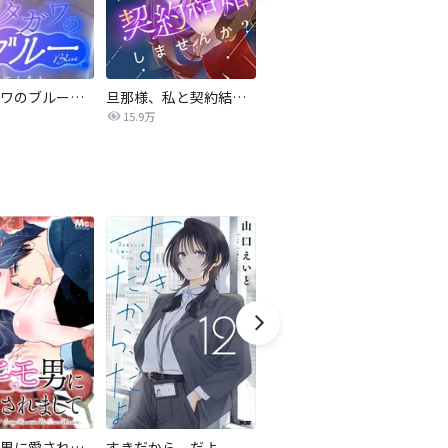
サレタガワのブルー【タテヨミ】
旦那様、私と契約結婚しませんか？【タテヨミ】
私の中に傾国の悪女がいますが、絶対に国は滅ぼしません！【タテヨミ】
15.9万
9,697
最強ヒモ男に愛されまして
すきだから、だよ
おとなの初恋【マイクロ】