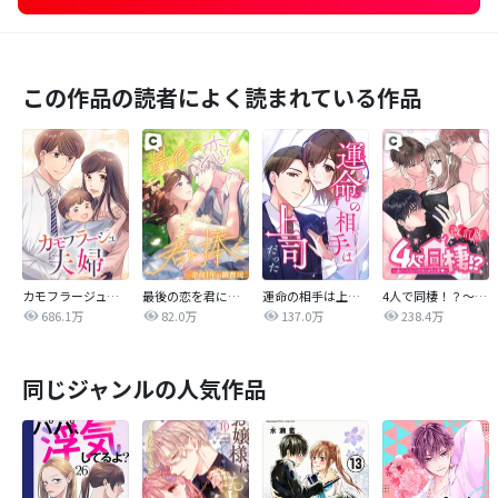
この作品の読者によく読まれている作品
カモフラージュ夫婦
最後の恋を君に捧ぐ～余命1年の御曹司～
運命の相手は上司だった
4人で同棲！？～逆ハーレムハウスへようこそ♥～【改訂版】
686.1万
82.0万
137.0万
238.4万
同じジャンルの人気作品