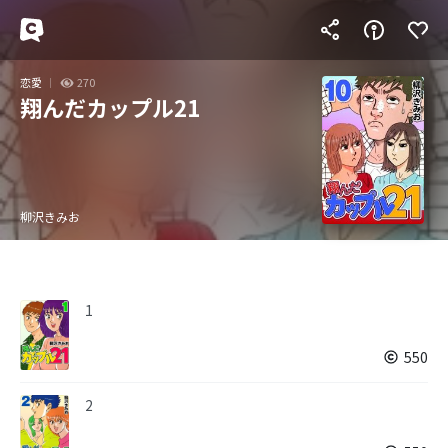
恋愛
270
翔んだカップル21
柳沢きみお
1
550
2