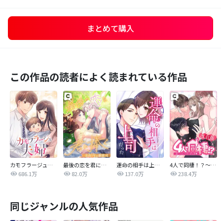
まとめて購入
この作品の読者によく読まれている作品
カモフラージュ夫婦
最後の恋を君に捧ぐ～余命1年の御曹司～
運命の相手は上司だった
4人で同棲！？～逆ハーレムハウスへようこそ♥～【改訂版】
686.1万
82.0万
137.0万
238.4万
同じジャンルの人気作品