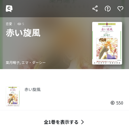
恋愛
5
赤い旋風
葉月暘子, エマ・ダーシー
赤い旋風
550
全1巻を表示する