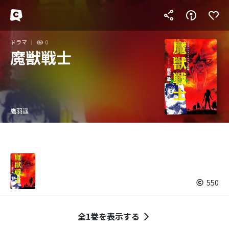
ドラマ
0
魔獣戦士
鷹羽遥
550
全1巻を表示する