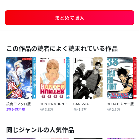
まとめて購入
この作品の読者によく読まれている作品
銀魂 モノクロ版
HUNTER×HUNTER モノクロ版
GANGSTA.
BLEACH カラー版
3.8万
1.8万
2.3万
2巻分無料増
同じジャンルの人気作品