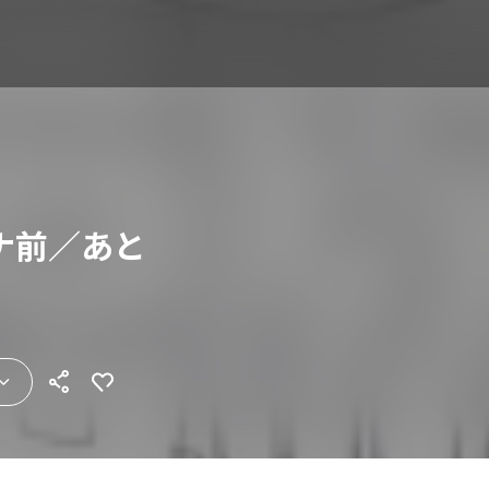
ナ前／あと