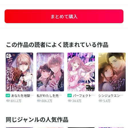
まとめて購入
この作品の読者によく読まれている作品
あなたを地獄に堕とすまで
私がわたしを売る理由
パーフェクトグリッター
シンジュウエンド【タテヨミ】
831.2万
606.2万
34.8万
5.4万
同じジャンルの人気作品