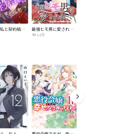
旦那様、私と契約結婚しませんか？【タテヨミ】
最強ヒモ男に愛されまして
Perfect Crime
氷
1.6万
206.5万
ら、だよ
悪役令嬢ですが、幸せになってみせますわ！ アンソロジーコミック
おとなの初恋【マイクロ】
LO