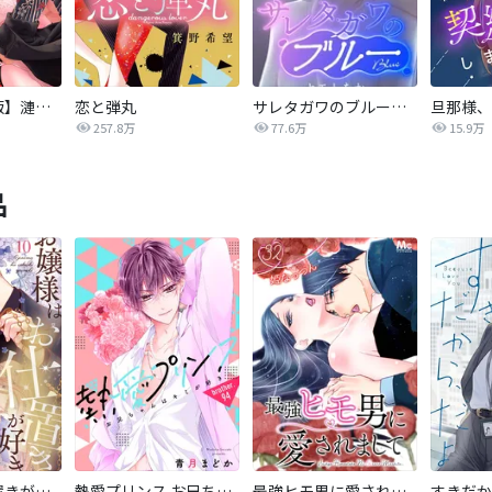
【タテカラー版】漣蒼士に処女を捧ぐ～さあ、じっくり愛でましょうか
恋と弾丸
サレタガワのブルー【タテヨミ】
257.8万
77.6万
15.9万
品
お嬢様はお仕置きが好き
熱愛プリンス お兄ちゃんはキミが好き
最強ヒモ男に愛されまして
すきだか