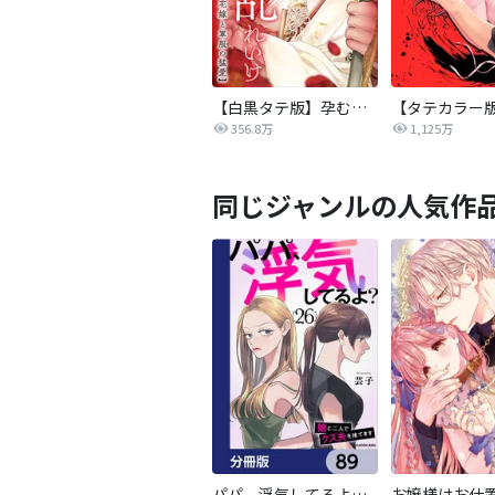
【白黒タテ版】孕むまで乱れいけ～身代わり花嫁と軍服の猛愛
356.8万
1,125万
同じジャンルの人気作
パパ、浮気してるよ？娘と二人でクズ夫を捨てます【分冊版】