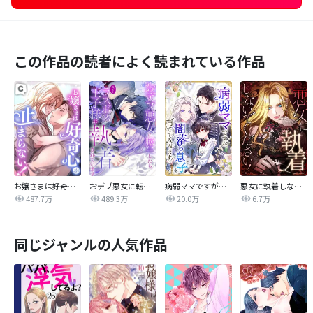
この作品の読者によく読まれている作品
お嬢さまは好奇心が止まらない！
おデブ悪女に転生したら、なぜかラスボス王子様に執着されています
病弱ママですが、闇落ち息子を育ててみせます！【タテヨミ】
悪女に執着しないでください！【タテヨミ】
487.7万
489.3万
20.0万
6.7万
同じジャンルの人気作品