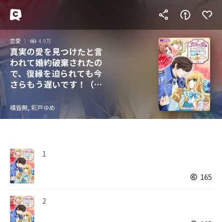
恋愛
4.9万
真実の愛を見つけたと言
われて婚約破棄されたの
で、復縁を迫られても今
さらもう遅いです！（コ
ミック） 分冊版
橘皆無, 彩戸ゆめ
1
165
2