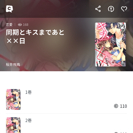
恋愛
168
同期とキスまであと
××日
桜井飛鳥
1巻
110
2巻