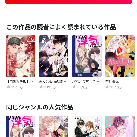
この作品の読者によく読まれている作品
【白黒タテ版】孕むまで乱れいけ～身代わり花嫁と軍服の猛愛
悪女は仮面の騎士に騙されない
パパ、浮気してるよ？娘と二人でクズ夫を捨てます【分冊版】
恋と弾丸
357.3万
339.3万
95.9万
257.9万
同じジャンルの人気作品