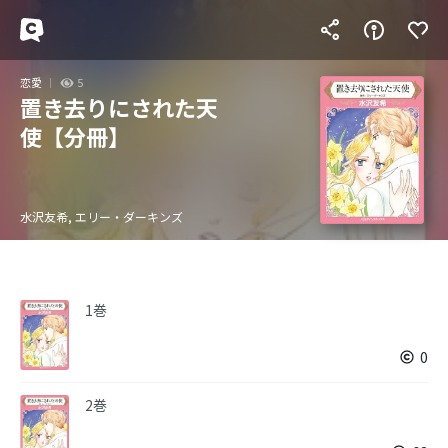
恋愛
5
置き去りにされた天
使【分冊】
水沢友希, エリー・ダーキンズ
1巻
0
2巻