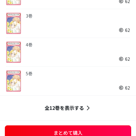
62
3巻
62
4巻
62
5巻
62
全12巻を表示する
まとめて購入