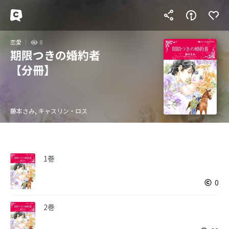
恋愛
8
期限つきの婚約者
【分冊】
藤本さみ, キャスリン・ロス
1巻
0
2巻