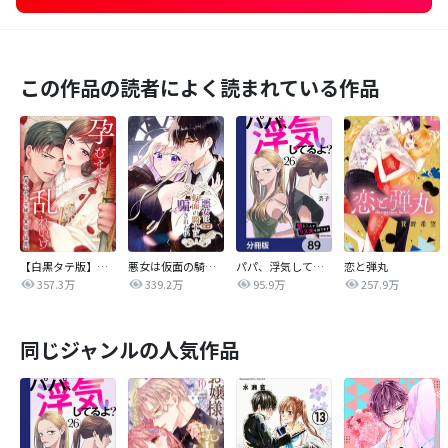
この作品の読者によく読まれている作品
【白黒タテ版】孕むまで乱れいけ～身代わり花嫁と軍服の猛愛
悪女は仮面の騎士に騙されない
パパ、浮気してるよ？娘と二人でクズ夫を捨てます【分冊版】
恋と弾丸
357.3万
339.2万
95.9万
257.9万
同じジャンルの人気作品