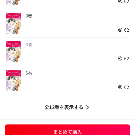
62
3巻
62
4巻
62
5巻
62
全12巻を表示する
まとめて購入