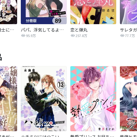
悪女は仮面の騎士に騙されない
パパ、浮気してるよ？娘と二人でクズ夫を捨てます【分冊版】
恋と弾丸
95.9万
257.8万
77.7万
品
お嬢様はお仕置きが好き
ハチミツにはつこい
熱愛プリンス お兄ちゃんはキミが好き