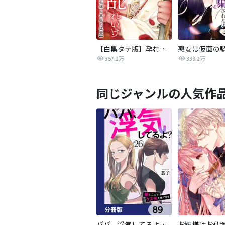
【白黒タテ版】孕むまで乱れいけ～身代わり花嫁と軍服の猛愛
357.2万
339.2万
同じジャンルの人気作
パパ、浮気してるよ？娘と二人でクズ夫を捨てます【分冊版】