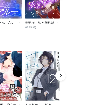
サレタガワのブルー【タテヨミ】
旦那様、私と契約結婚しませんか？【タテヨミ】
私の中に傾国の悪女がいますが、絶対に国は滅ぼしません！【タテヨミ】
15.9万
9,697
最強ヒモ男に愛されまして
すきだから、だよ
おとなの初恋【マイクロ】