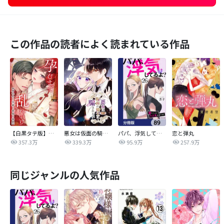
この作品の読者によく読まれている作品
【白黒タテ版】孕むまで乱れいけ～身代わり花嫁と軍服の猛愛
悪女は仮面の騎士に騙されない
パパ、浮気してるよ？娘と二人でクズ夫を捨てます【分冊版】
恋と弾丸
357.3万
339.3万
95.9万
257.9万
同じジャンルの人気作品