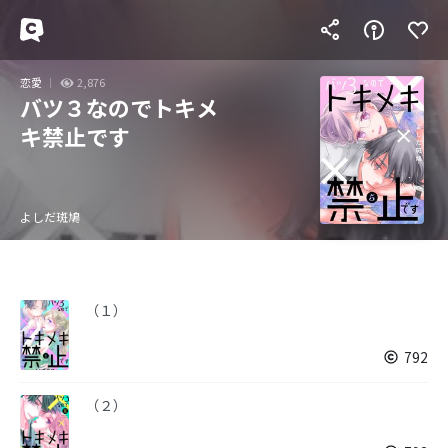
恋愛
2,876
バツ３なのでトキメ
キ禁止です
よしだ斑鳩
（１）
792
（２）