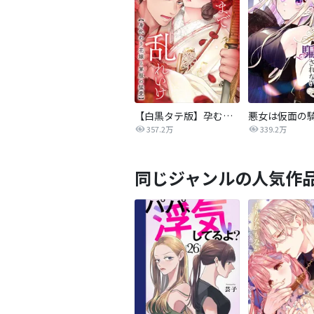
【白黒タテ版】孕むまで乱れいけ～身代わり花嫁と軍服の猛愛
357.2万
339.2万
同じジャンルの人気作