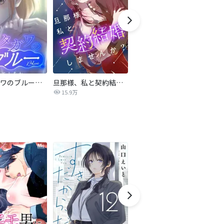
サレタガワのブルー【タテヨミ】
旦那様、私と契約結婚しませんか？【タテヨミ】
私の中に傾国の悪女がいますが、絶対に国は滅ぼしません！【タテヨミ】
15.9万
9,697