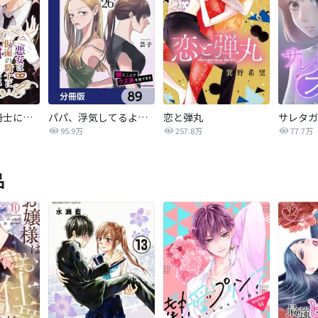
悪女は仮面の騎士に騙されない
パパ、浮気してるよ？娘と二人でクズ夫を捨てます【分冊版】
恋と弾丸
95.9万
257.8万
77.7万
品