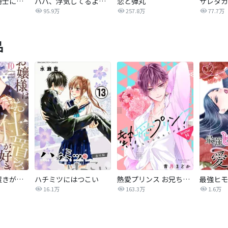
悪女は仮面の騎士に騙されない
パパ、浮気してるよ？娘と二人でクズ夫を捨てます【分冊版】
恋と弾丸
95.9万
257.8万
77.7万
品
お嬢様はお仕置きが好き
ハチミツにはつこい
熱愛プリンス お兄ちゃんはキミが好き
16.1万
163.3万
1.6万