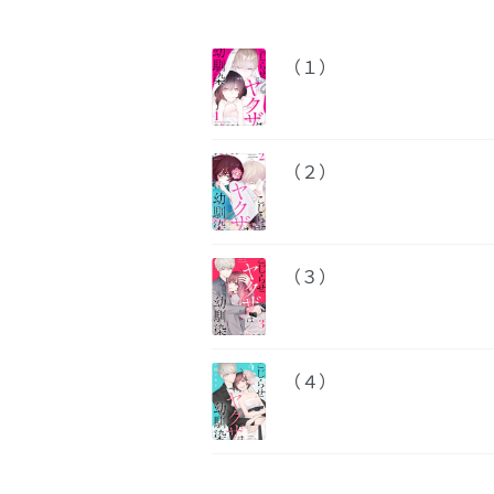
（１）
（２）
（３）
（４）