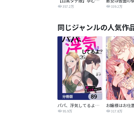
【白黒タテ版】孕むまで乱れいけ～身代わり花嫁と軍服の猛愛
357.2万
339.2万
同じジャンルの人気作
パパ、浮気してるよ？娘と二人でクズ夫を捨てます【分冊版】
95.9万
317.8万