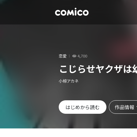
恋愛
4,700
こじらせヤクザは
小椋アカネ
作品情報
はじめから読む