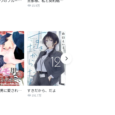
サレタガワのブルー【タテヨミ】
旦那様、私と契約結婚しませんか？【タテヨミ】
私の中に傾国の悪女がいますが、絶対に国は滅ぼしません！【タテヨミ】
15.9万
9,697
最強ヒモ男に愛されまして
すきだから、だよ
おとなの初恋【マイクロ】
191.7万
9.0万