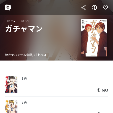
コメディ
526
ガチャマン
焼き芋ハンサム斎藤, 村上ペコ
1巻
693
2巻