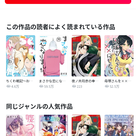
この作品の読者によく読まれている作品
ちくわ戦記～おれのカワイイで地球侵略～
まさかな恋になりました。
夜ノ井月彦の幸せな地獄
母塚さんを××にしたい。
4.6万
59.5万
223
52.5万
同じジャンルの人気作品