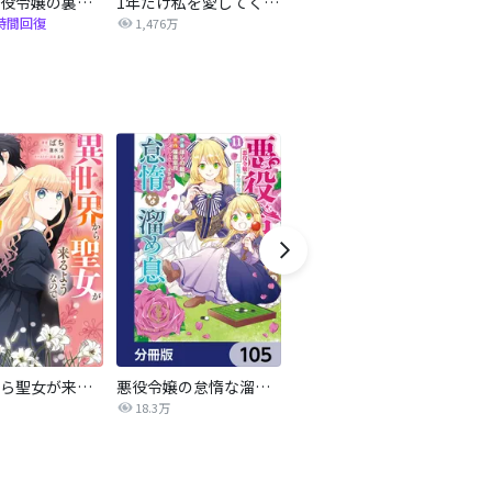
正統派悪役令嬢の裏事情
1年だけ私を愛してください
黒幕の公爵が契約結婚を提案しました
互
時間回復
1,476万
2,638万
異世界から聖女が来るようなので、邪魔者は消えようと思います【分冊版】
悪役令嬢の怠惰な溜め息【分冊版】
夜伽の双子―贄姫は二人の王子に愛される―【マイクロ】
18.3万
128.5万