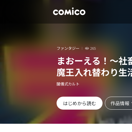
ファンタジー
265
まおーえる！～社
魔王入れ替わり生
闇儀式カルト
作品情報
はじめから読む