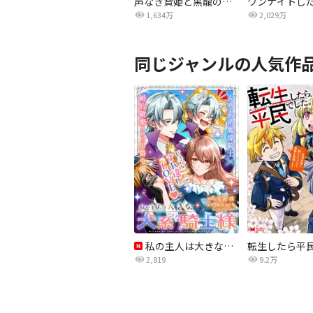
声なき贄姫と黒龍の結婚
1,634万
2,029万
同じジャンルの人気作
私の主人は大きな犬系騎士様
2,819
9.2万