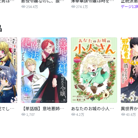
ワンナイトした男は結婚相手でした
悪役令嬢なのに、狼公爵様に発情されてます
薄幸華族令嬢は時を戻りて返り咲く
ゲージ12
254.4万
274.1万
品
転生したら平民でした。～生活水準に耐えられないので貴族を目指します～（コミック）
【単話版】意地悪姉と呼ばれた令嬢、実はとても優れた魔法使いでした。@COMIC
あなたのお城の小人さん ～御飯下さい、働きますっ～（コミック）【分冊版】
1,707
4.2万
43.6万