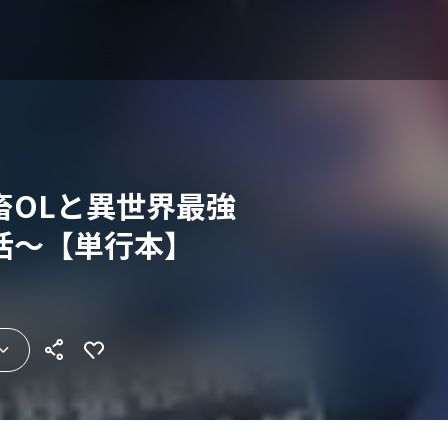
畜OLと異世界最強
活～【単行本】