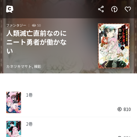
ファンタジー
50
人類滅亡直前なのに
ニート勇者が働かな
い
カネツキマサト, 槻影
1巻
810
2巻