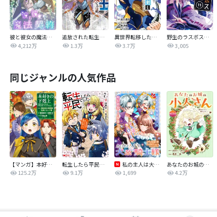
彼と彼女の魔法契約
追放された転生重騎士はゲーム知識で無双する
異世界転移したのでチートを生かして魔法剣士やることにする
野生のラスボスが現れた！ 黒翼の覇王
4,212万
1.3万
3.7万
3,005
同じジャンルの人気作品
【マンガ】本好きの下剋上 第四部
転生したら平民でした。～生活水準に耐えられないので貴族を目指します～（コミック）
私の主人は大きな犬系騎士様
あなたのお城の小人さん ～御飯下さい、働きますっ～（コミック）【分冊版】
125.2万
9.1万
1,699
4.2万