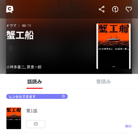
ドラマ
78
蟹工船
小林多喜二, 原恵一郎
話読み
巻読み
レンタルできます
第1話
無料