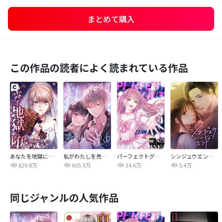
まとめて購入
この作品の読者によく読まれている作品
あなたを地獄に堕とすまで
私がわたしを売る理由
パーフェクトグリッター
シンジュウエンド【タテヨミ】
829.8万
605.9万
34.6万
5.4万
同じジャンルの人気作品