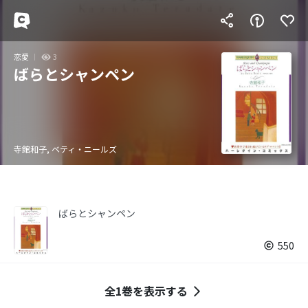
恋愛
3
ばらとシャンペン
寺館和子, ベティ・ニールズ
ばらとシャンペン
550
全1巻を表示する