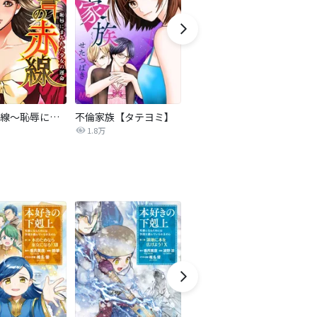
復讐の赤線～恥辱にまみれた少女の運命～【タテヨミ】
不倫家族【タテヨミ】
セフレの品格―プライド―
1.8万
306.3万