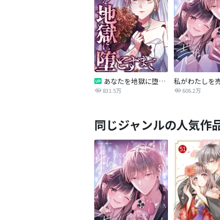
あなたを地獄に堕とすまで
私がわたしを
831.5万
606.2万
同じジャンルの人気作