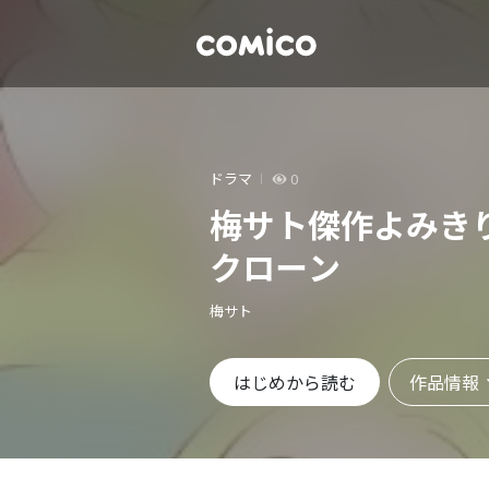
ドラマ
0
梅サト傑作よみき
クローン
梅サト
作品情報
はじめから読む