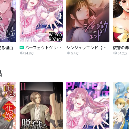
売る理由
パーフェクトグリッター
シンジュウエンド【タテヨミ】
34.8万
5.4万
34.2万
品