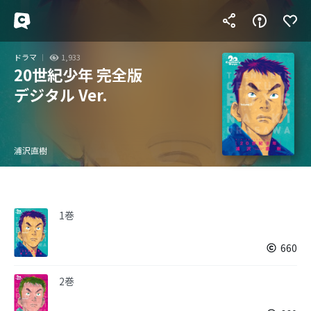
ドラマ
1,933
20世紀少年 完全版
デジタル Ver.
浦沢直樹
1巻
660
2巻