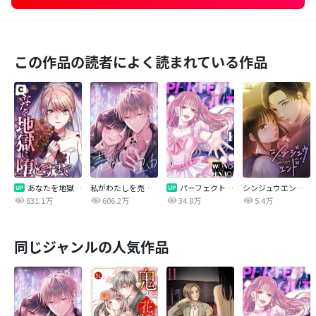
この作品の読者によく読まれている作品
あなたを地獄に堕とすまで
私がわたしを売る理由
パーフェクトグリッター
シンジュウエンド【タテヨミ】
831.1万
606.2万
34.8万
5.4万
同じジャンルの人気作品