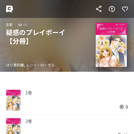
恋愛
54
疑惑のプレイボーイ
【分冊】
ほり恵利織, レニー・ローゼル
1巻
0
2巻