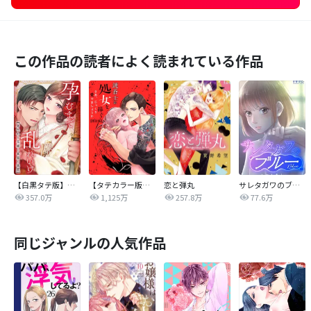
この作品の読者によく読まれている作品
【白黒タテ版】孕むまで乱れいけ～身代わり花嫁と軍服の猛愛
【タテカラー版】漣蒼士に処女を捧ぐ～さあ、じっくり愛でましょうか
恋と弾丸
サレタガワのブルー【タテヨミ】
357.0万
1,125万
257.8万
77.6万
同じジャンルの人気作品