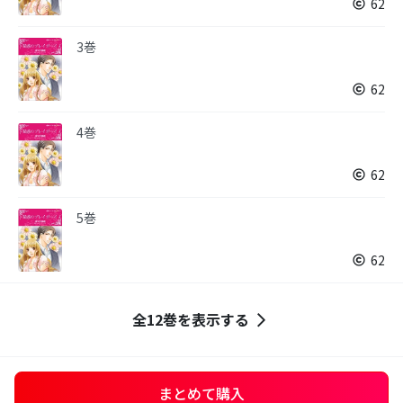
62
3巻
62
4巻
62
5巻
62
全12巻を表示する
まとめて購入