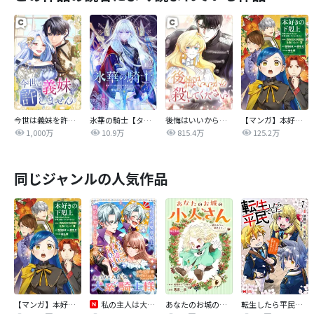
今世は義妹を許しません
氷華の騎士【タテヨミ】
後悔はいいから殺してください
【マンガ】本好きの下剋上 第四部
1,000万
10.9万
815.4万
125.2万
同じジャンルの人気作品
【マンガ】本好きの下剋上 第四部
私の主人は大きな犬系騎士様
あなたのお城の小人さん ～御飯下さい、働きますっ～（コミック）【分冊版】
転生したら平民でした。～生活水準に耐えられないので貴族を目指します～（コミック）