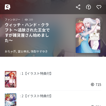
ファンタジー
289
ウィッチ・ハンド・クラ
フト ～追放された王女で
すが雑貨屋さん始めまし
た～
おちゃ芥, 富士伸太, 珠梨やすゆき
: 1【イラスト特典付】
715
: 2【イラスト特典付】