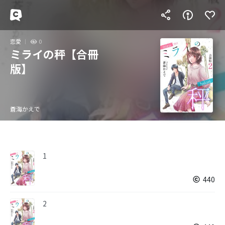
恋愛
0
ミライの秤【合冊
版】
蒼海かえで
1
440
2