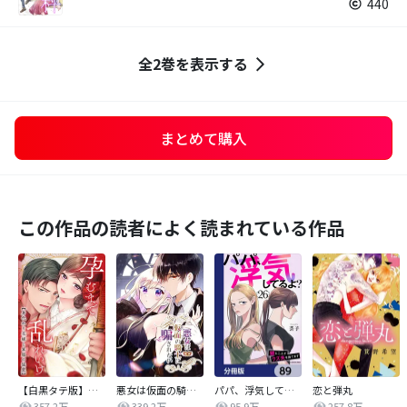
440
全2巻を表示する
まとめて購入
この作品の読者によく読まれている作品
【白黒タテ版】孕むまで乱れいけ～身代わり花嫁と軍服の猛愛
悪女は仮面の騎士に騙されない
パパ、浮気してるよ？娘と二人でクズ夫を捨てます【分冊版】
恋と弾丸
357.2万
339.2万
95.9万
257.8万