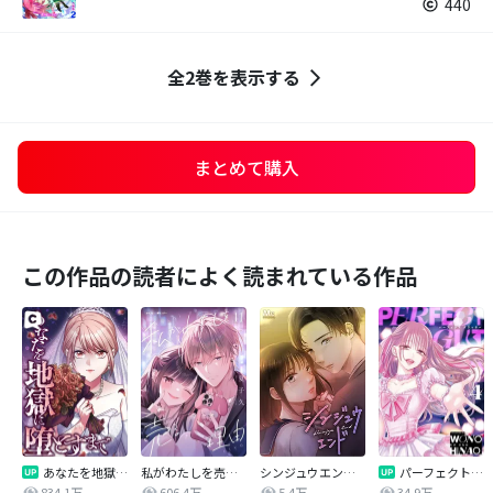
440
全2巻を表示する
まとめて購入
この作品の読者によく読まれている作品
あなたを地獄に堕とすまで
私がわたしを売る理由
シンジュウエンド【タテヨミ】
パーフェクトグリッター
834.1万
606.4万
5.4万
34.9万