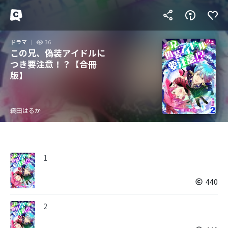
ドラマ
36
この兄、偽装アイドルに
つき要注意！？【合冊
版】
織田はるか
1
440
2