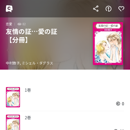
恋愛
82
友情の証…愛の証
【分冊】
中村敦子, ミシェル・ダグラス
1巻
0
2巻