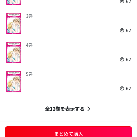
62
3巻
62
4巻
62
5巻
62
全12巻を表示する
まとめて購入