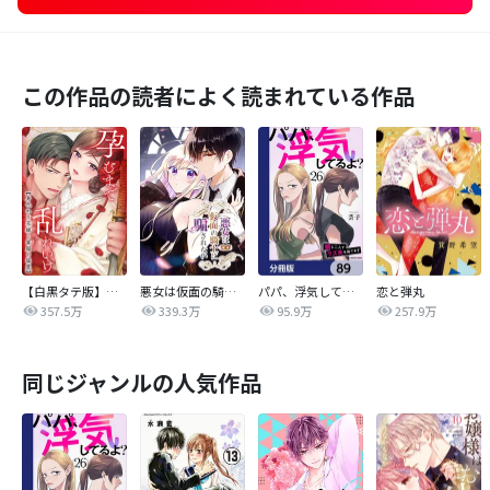
この作品の読者によく読まれている作品
【白黒タテ版】孕むまで乱れいけ～身代わり花嫁と軍服の猛愛
悪女は仮面の騎士に騙されない
パパ、浮気してるよ？娘と二人でクズ夫を捨てます【分冊版】
恋と弾丸
357.5万
339.3万
95.9万
257.9万
同じジャンルの人気作品