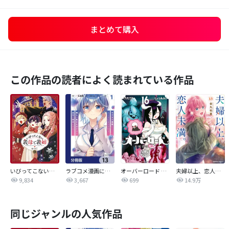
まとめて購入
この作品の読者によく読まれている作品
いびってこない義母と義姉
ラブコメ漫画に入ってしまったので、推しの負けヒロインを全力で幸せにする【分冊版】
オーバーロード 不死者のOh!
夫婦以上、恋人未満。【分冊版】
9,834
3,667
699
14.9万
同じジャンルの人気作品