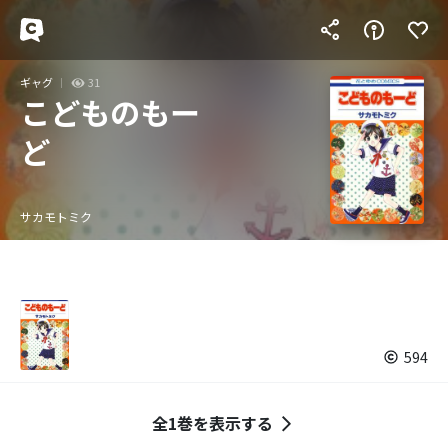
ギャグ
31
こどものもー
ど
サカモトミク
594
全1巻を表示する