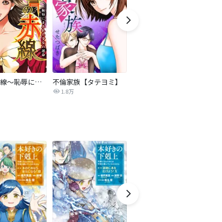
復讐の赤線～恥辱にまみれた少女の運命～【タテヨミ】
不倫家族【タテヨミ】
夫を社会的に抹殺する5つの方法
1.8万
629.5万