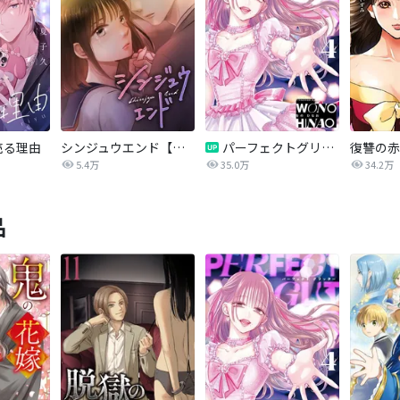
売る理由
シンジュウエンド【タテヨミ】
パーフェクトグリッター
5.4万
35.0万
34.2万
品