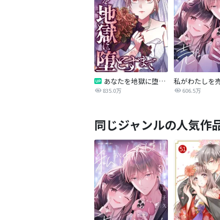
あなたを地獄に堕とすまで
私がわたしを
835.0万
606.5万
同じジャンルの人気作