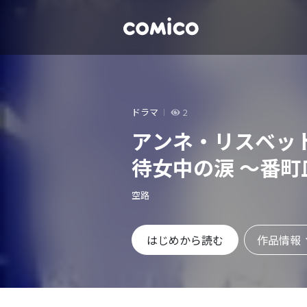
ドラマ
2
アンネ・リスベッ
待女中の涙 ～番町
空路
作品情報
はじめから読む