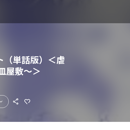
ト（単話版）＜虐
皿屋敷～＞