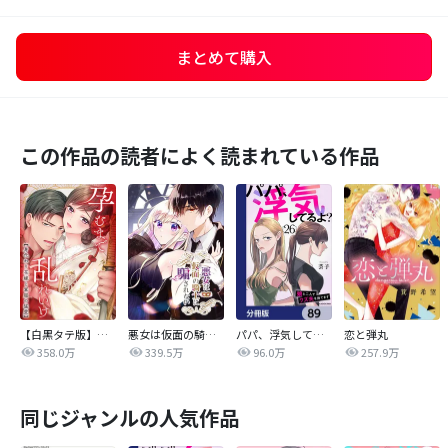
まとめて購入
この作品の読者によく読まれている作品
【白黒タテ版】孕むまで乱れいけ～身代わり花嫁と軍服の猛愛
悪女は仮面の騎士に騙されない
パパ、浮気してるよ？娘と二人でクズ夫を捨てます【分冊版】
恋と弾丸
358.0万
339.5万
96.0万
257.9万
同じジャンルの人気作品