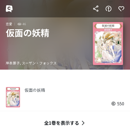
恋愛
46
仮面の妖精
岸本景子, スーザン・フォックス
仮面の妖精
550
全1巻を表示する