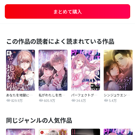
まとめて購入
この作品の読者によく読まれている作品
あなたを地獄に堕とすまで
私がわたしを売る理由
パーフェクトグリッター
シンジュウエンド【タテヨミ】
829.9万
605.9万
34.6万
5.4万
同じジャンルの人気作品