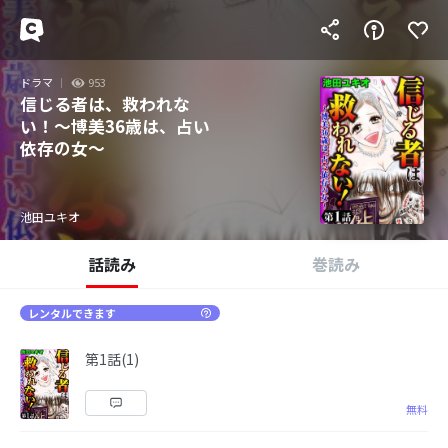
ドラマ
953
信じる者は、救われな
い！～博美36歳は、占い
依存の女～
池田ユキオ
話読み
巻読み
レンタルできます
第1話(1)
無料