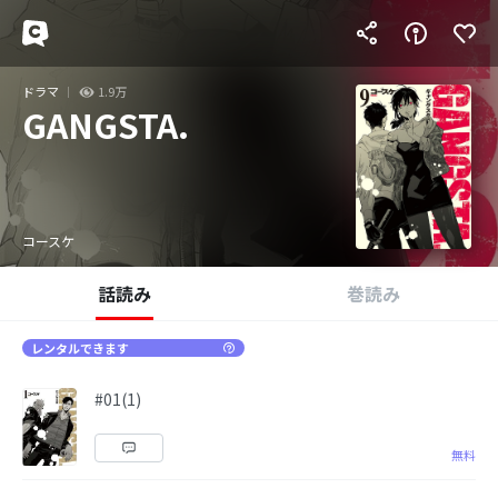
ドラマ
1.9万
GANGSTA.
コースケ
話読み
巻読み
レンタルできます
#01(1)
無料