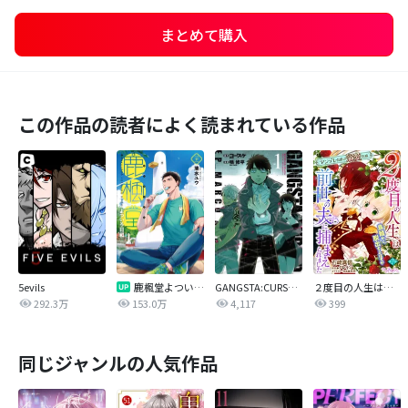
まとめて購入
この作品の読者によく読まれている作品
5evils
鹿楓堂よついろ日和
GANGSTA:CURSED．EP_MARCO ADRIANO
２度目の人生は鳥籠から脱出するはずが前世の夫に捕まえられました ヤンデレ公爵の溺愛花嫁
292.3万
153.0万
4,117
399
同じジャンルの人気作品