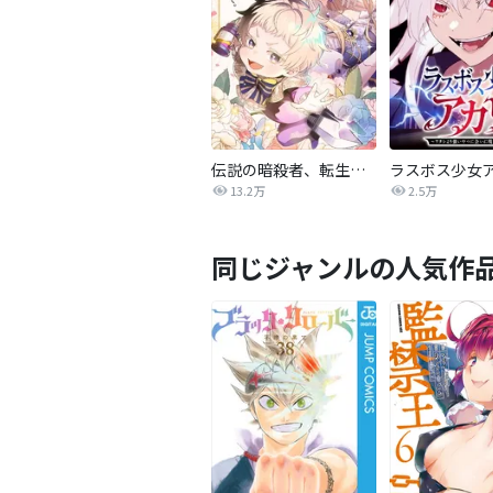
伝説の暗殺者、転生したら王家の愛され末娘になってしまいまして。【タテヨミ】
13.2万
2.5万
同じジャンルの人気作