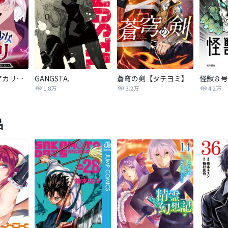
ラスボス少女アカリ～ワタシより強いやつに会いに現代に行く～【タテヨミ】
GANGSTA.
蒼穹の剣【タテヨミ】
1.8万
3.2万
4.2万
品