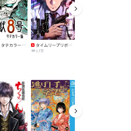
怪獣８号 タテカラー版【タテヨミ】
タイムリープリボルバー～完全なる復讐～【タテヨミ】
ちるらん 新撰組鎮魂歌
1.7万
23.6万