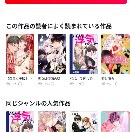
この作品の読者によく読まれている作品
【白黒タテ版】孕むまで乱れいけ～身代わり花嫁と軍服の猛愛
悪女は仮面の騎士に騙されない
パパ、浮気してるよ？娘と二人でクズ夫を捨てます【分冊版】
恋と弾丸
357.3万
339.2万
95.9万
257.9万
同じジャンルの人気作品