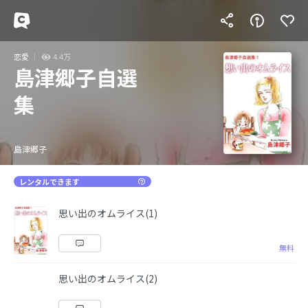
恋愛
4.4万
島津郷子自選
集
島津郷子
レンタルできます
思い出のオムライス(1)
無料
思い出のオムライス(2)