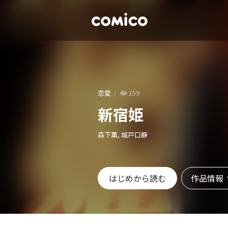
恋愛
159
新宿姫
森下薫, 城戸口靜
作品情報
はじめから読む