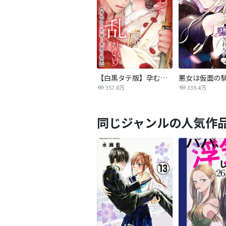
【白黒タテ版】孕むまで乱れいけ～身代わり花嫁と軍服の猛愛
357.8万
339.4万
同じジャンルの人気作