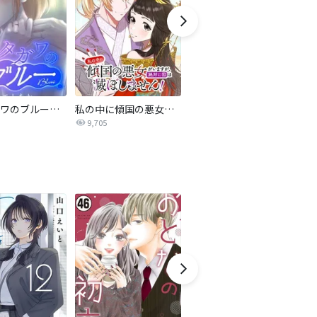
サレタガワのブルー【タテヨミ】
私の中に傾国の悪女がいますが、絶対に国は滅ぼしません！【タテヨミ】
最強ヒモ男に愛されまして
9,705
1.6万