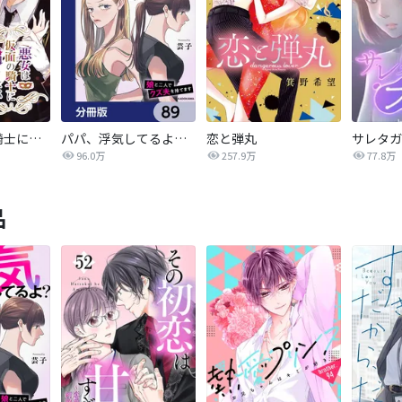
悪女は仮面の騎士に騙されない
パパ、浮気してるよ？娘と二人でクズ夫を捨てます【分冊版】
恋と弾丸
96.0万
257.9万
77.8万
品