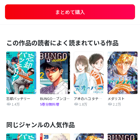
まとめて購入
この作品の読者によく読まれている作品
忘却バッテリー
BUNGO―ブンゴ―
アオのハコ タテカラー版【タテヨミ】
メダリスト
1.4万
1.8万
2.2万
5巻分無料増
同じジャンルの人気作品