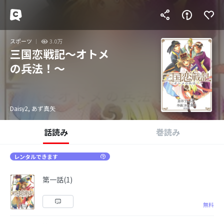
スポーツ
3.0万
三国恋戦記～オトメ
の兵法！～
Daisy2, あず真矢
話読み
巻読み
レンタルできます
第一話(1)
無料