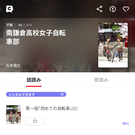
学園
2,478
南鎌倉高校女子自転
車部
松本規之
話読み
巻読み
レンタルできます
第一話｢初めての自転車｣(1)
無料