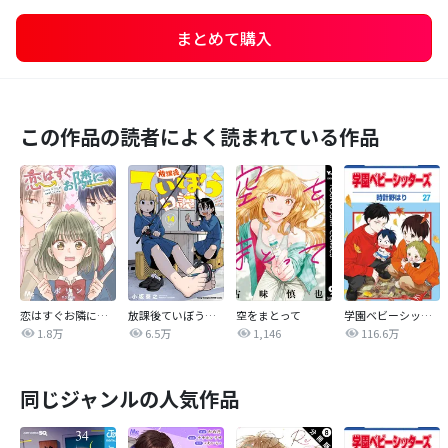
まとめて購入
この作品の読者によく読まれている作品
恋はすぐお隣に【タテヨミ】
放課後ていぼう日誌
空をまとって
学園ベビーシッターズ
1.8万
6.5万
1,146
116.6万
同じジャンルの人気作品