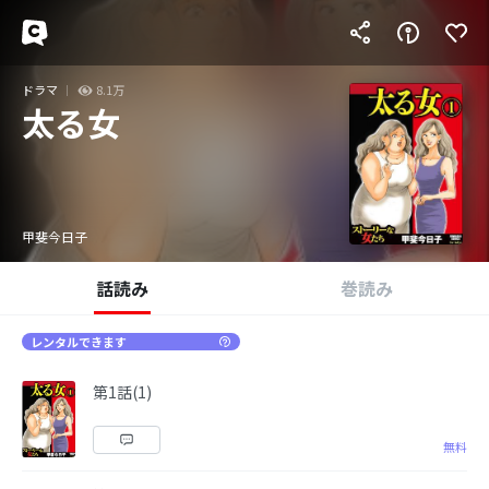
ドラマ
8.1万
太る女
甲斐今日子
話読み
巻読み
レンタルできます
第1話(1)
無料