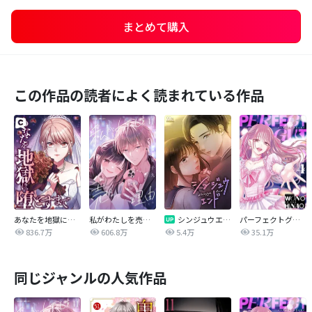
まとめて購入
この作品の読者によく読まれている作品
あなたを地獄に堕とすまで
私がわたしを売る理由
シンジュウエンド【タテヨミ】
パーフェクトグリッター
836.7万
606.8万
5.4万
35.1万
同じジャンルの人気作品