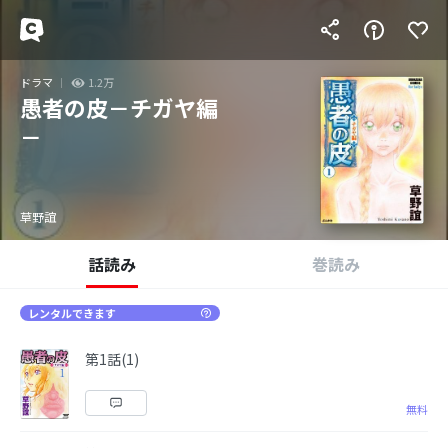
ドラマ
1.2万
愚者の皮－チガヤ編
－
草野誼
話読み
巻読み
レンタルできます
第1話(1)
無料