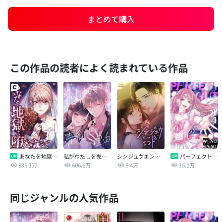
まとめて購入
この作品の読者によく読まれている作品
あなたを地獄に堕とすまで
私がわたしを売る理由
シンジュウエンド【タテヨミ】
パーフェクトグリッター
835.3万
606.6万
5.4万
35.0万
同じジャンルの人気作品