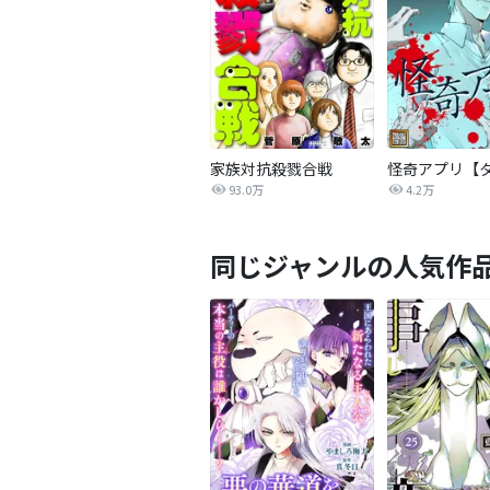
家族対抗殺戮合戦
93.0万
4.2万
同じジャンルの人気作