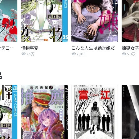
怪奇アプリ【タテヨミ】
怪物事変
こんな人生は絶対嫌だ
煉獄女子
2.5万
2,036
5.9万
品