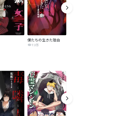
僕たちの生きた理由
悪の華道を行きましょう
カ
7.3万
8.1万