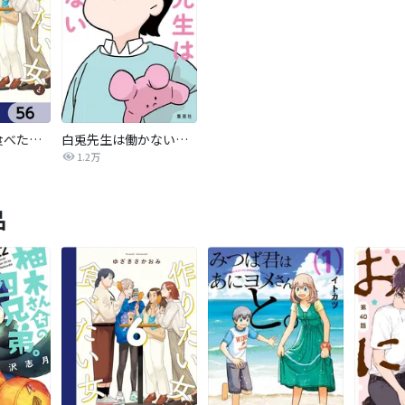
作りたい女と食べたい女【分冊版】
白兎先生は働かない【タテヨミ】
1.2万
品