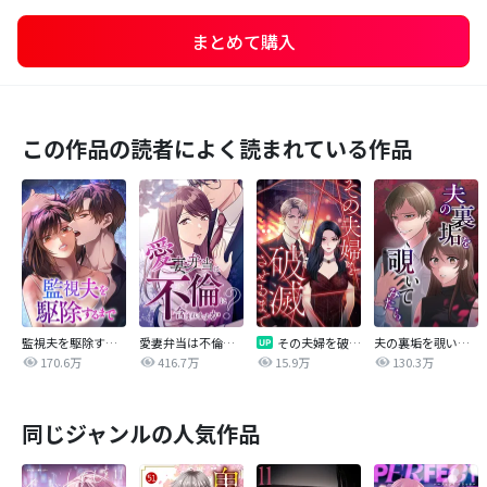
まとめて購入
この作品の読者によく読まれている作品
監視夫を駆除するまで
愛妻弁当は不倫に含まれますか？
その夫婦を破滅させるまで
夫の裏垢を覗いてみたら
170.6万
416.7万
15.9万
130.3万
同じジャンルの人気作品