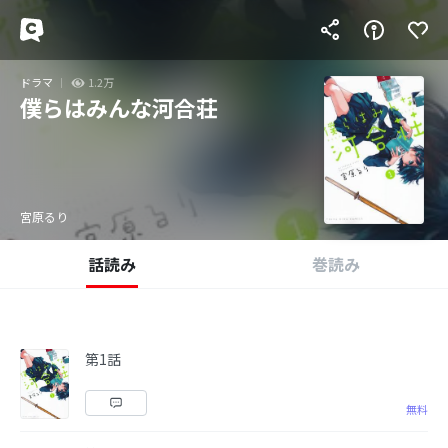
ドラマ
1.2万
僕らはみんな河合荘
宮原るり
話読み
巻読み
第1話
無料