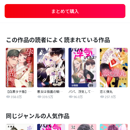
まとめて購入
この作品の読者によく読まれている作品
【白黒タテ版】孕むまで乱れいけ～身代わり花嫁と軍服の猛愛
悪女は仮面の騎士に騙されない
パパ、浮気してるよ？娘と二人でクズ夫を捨てます【分冊版】
恋と弾丸
358.0万
339.5万
96.0万
257.9万
同じジャンルの人気作品