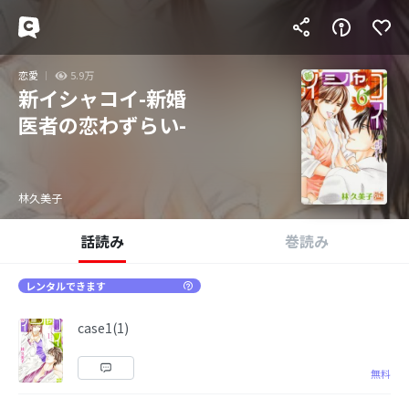
恋愛
5.9万
新イシャコイ-新婚
医者の恋わずらい-
林久美子
話読み
巻読み
レンタルできます
case1(1)
無料