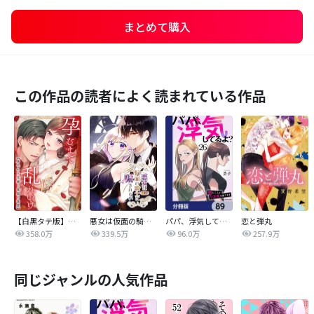
まとめて購入
この作品の読者によく読まれている作品
【白黒タテ版】孕むまで乱れいけ～身代わり花嫁と軍服の猛愛
悪女は仮面の騎士に騙されない
パパ、浮気してるよ？娘と二人でクズ夫を捨てます【分冊版】
恋と弾丸
358.0万
339.5万
96.0万
257.9万
同じジャンルの人気作品