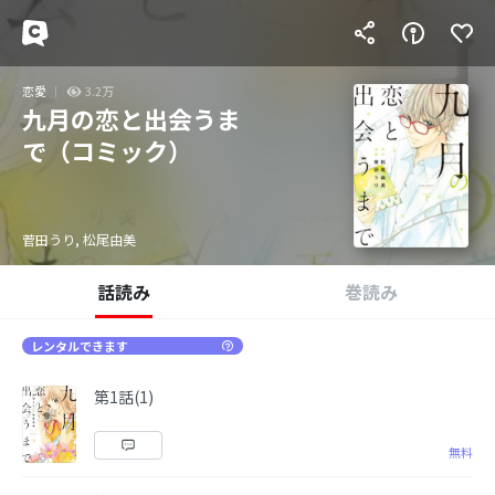
恋愛
3.2万
九月の恋と出会うま
で（コミック）
菅田うり, 松尾由美
話読み
巻読み
レンタルできます
第1話(1)
無料