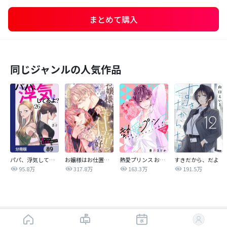
まとめて購入
同じジャンルの人気作品
パパ、浮気してるよ？娘と二人でクズ夫を捨てます【分冊版】
お嬢様はお仕置きが好き
熱愛プリンス お兄ちゃんはキミが好き
すきだから、だよ
95.8万
317.8万
163.3万
191.5万
はじめから読む