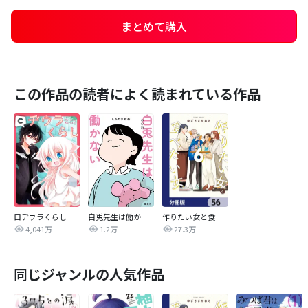
まとめて購入
この作品の読者によく読まれている作品
ロヂウラくらし
白兎先生は働かない【タテヨミ】
作りたい女と食べたい女【分冊版】
4,041万
1.2万
27.3万
同じジャンルの人気作品