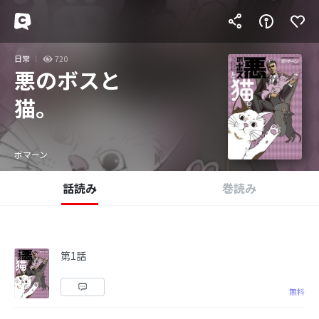
日常
720
悪のボスと
猫。
ボマーン
話読み
巻読み
第1話
無料