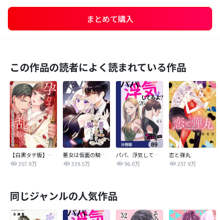
まとめて購入
この作品の読者によく読まれている作品
【白黒タテ版】孕むまで乱れいけ～身代わり花嫁と軍服の猛愛
悪女は仮面の騎士に騙されない
パパ、浮気してるよ？娘と二人でクズ夫を捨てます【分冊版】
恋と弾丸
357.9万
339.5万
96.0万
257.9万
同じジャンルの人気作品