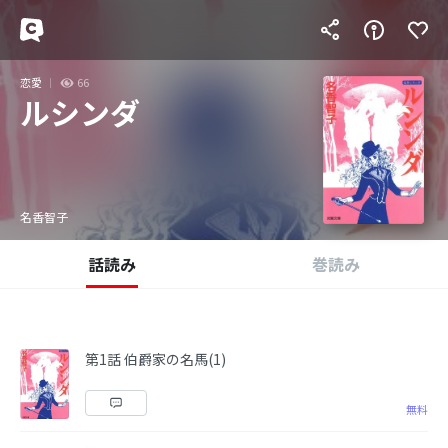
恋愛
66
ルシンダ
名香智子
話読み
巻読み
第1話 伯爵家の名馬(1)
無料